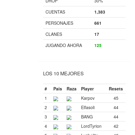
DROP
30%
CUENTAS
1,383
PERSONAJES
661
CLANES
17
JUGANDO AHORA
125
LOS 10 MEJORES
#
Pais
Raza
Player
Resets
1
Karpov
45
2
Elfasoli
44
3
BANG
44
4
LordTyrion
42