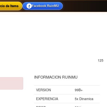
f
cio de Items
Facebook RuinMU
125
INFORMACION RUINMU
VERSION
99B+
EXPERIENCIA
5x Dinamica